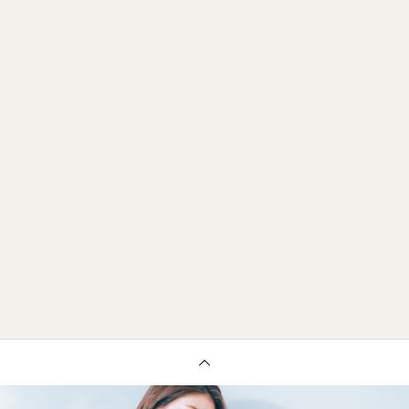
ボディ30分+フェイシャル30分 (60分)
通常 9,900円
初回お試し 8,910円
半身マッサージ→フェイシャルクレンジング→洗顔→マッサージ→仕上
げ
初回お試し価格については、県内在住の方の初回価格となりま
す。（ご住所が確認できる免許証などをご持参ください）