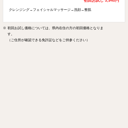
初回お試し 5,940円
クレンジング→フェイシャルマッサージ→洗顔→整肌
※
初回お試し価格については、県内在住の方の初回価格となりま
す。
（ご住所が確認できる免許証などをご持参ください）